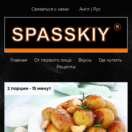
Связаться с нами
Англ
|
Рус
Главная
От первого лица
Вкусы
Где купить
Рецепты
2 порции - 15 минут